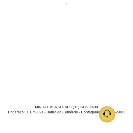
.
MINHA CASA SOLAR - (31) 3479-1400
Endereço:
R. Um, 891
-
Bairro do Comércio
-
Contagem
/
MG
-
32152-002